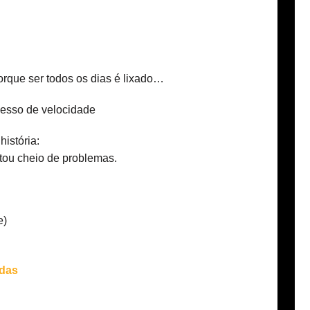
rque ser todos os dias é lixado…
cesso de velocidade
história:
tou cheio de problemas.
e)
adas