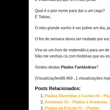
Qual é o pior nome para dar a um cego?
É Tobias.
O meu grande sonho é ser pobre um dia, po
O fim de semana devia ser multado por ex
Vira-se um livro de matemática para um de 
Não me venhas cá com histórias que eu es
Gostou destas
Piadas Fantásticas
?
(Visualizações88.469 , 1 visualizações hoj
Posts Relacionados:
Piadas Divertidas e Curtas #4 – Pi
Anedotas #2 – Piadas e Anedotas
Piadas da Escola #1 – Piadas