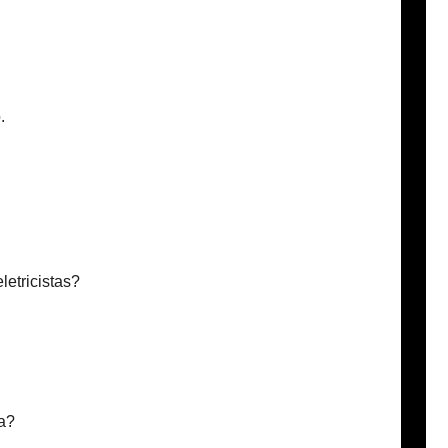
.
etricistas?
sa?