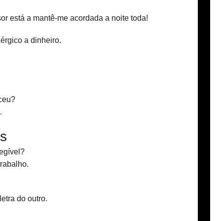
r está a mantê-me acordada a noite toda!
érgico a dinheiro.
eceu?
.
os
egível?
rabalho.
tra do outro.