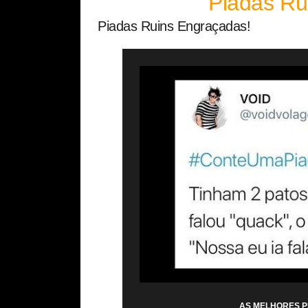
Piadas Ru
Piadas Ruins Engraçadas!
AS MELHORES 