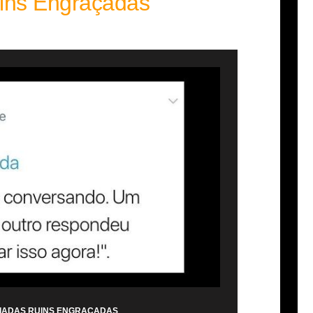
ins Engraçadas
PIADAS RUINS ENGRAÇADAS