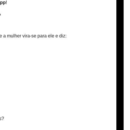
app
!
?
a mulher vira-se para ele e diz:
s?