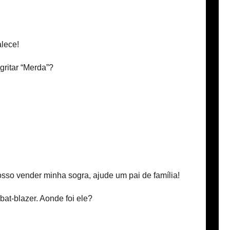
lece!
ritar “Merda”?
so vender minha sogra, ajude um pai de família!
at-blazer. Aonde foi ele?