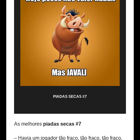
PIADAS SECAS #7
As melhores
piadas secas #7
–
Havia um jogador tão fraco, tão fraco, tão fraco,