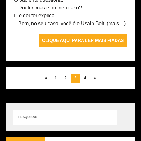
– Doutor, mas e no meu caso?
E o doutor explica:
– Bem, no seu caso, você é o Usain Bolt.
(mais…)
CLIQUE AQUI PARA LER MAIS PIADAS
«
1
2
3
4
»