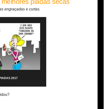
 melhores piadas secas
as engraçadas e curtas.
PIADAS 2017
cidou?