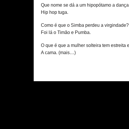
Que nome se dá a um hipopótamo a dançar
Hip hop tuga.
Como é que o Simba perdeu a virgindade?
Foi lá o Timão e Pumba.
O que é que a mulher solteira tem estreita
A cama.
(mais…)