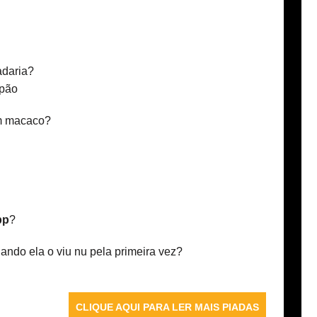
adaria?
 pão
um macaco?
pp
?
uando ela o viu nu pela primeira vez?
CLIQUE AQUI PARA LER MAIS PIADAS