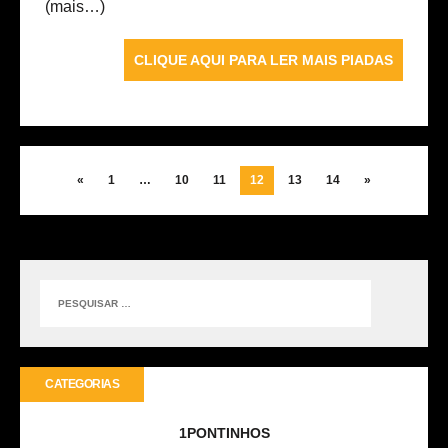
(mais…)
CLIQUE AQUI PARA LER MAIS PIADAS
«
1
…
10
11
12
13
14
»
CATEGORIAS
1PONTINHOS